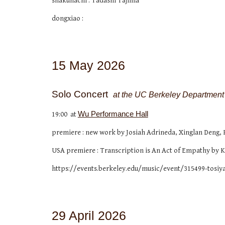
shakuhachi : Tadashi Tajima
dongxiao :
15
Ma
y
2026
Solo Concert
at t
he UC Berkeley Department 
19:00 at
Wu Performance Hall
premiere : new work by
Josiah Adrineda, Xinglan Deng, 
USA premiere : T
ranscription is An Act of Empathy
by
K
https://events.berkeley.edu/music/event/315499-tosiya
2
9
April 2026