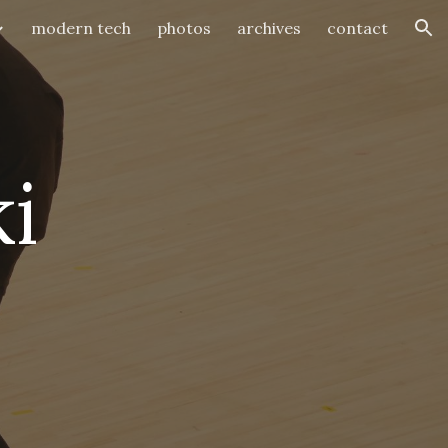
modern tech
photos
archives
contact
ion
i