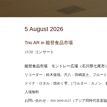
5
Augus
t
2026
Trio AR in 能登食品市場
3
:
3
0 コンサート
1
能登食品市場 モントレー広場（石川県七尾市
リコーダー：鈴木俊哉、尺八：田嶋直士、フルート
ドイナ・ロタル：煌めく雫、J.ワルター：カノン、
入場無料
お問い合わせ：
0
5
0-3690-0127（アジア同時代音楽