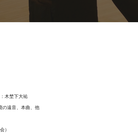
）
：木埜下大祐
鹿の遠音、本曲、他
協会）