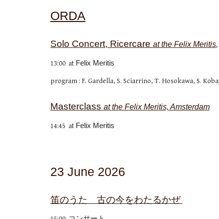
ORDA
Solo Concert, Ricercare
at the
Felix Meritis
1
3
:00 at
Felix Meritis
pr
ogram
: F. Gardella, S. Sciarrino, T. Hosokawa, S. Kob
Masterclass
at the Felix Meritis, Amsterdam
1
4
:
45
at
Felix Meritis
2
3
Ju
ne
2026
笛のうた 古の今をわたるかぜ
15:00 コンサート