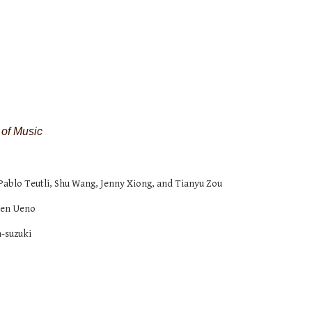
of Music
Pablo Teutli, Shu Wang, Jenny Xiong, and Tianyu Zou
en Ueno
-suzuki