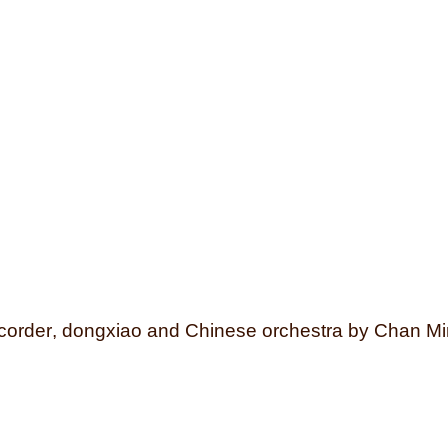
corder
,
dongxiao and
C
hinese orchestra by Chan Mi