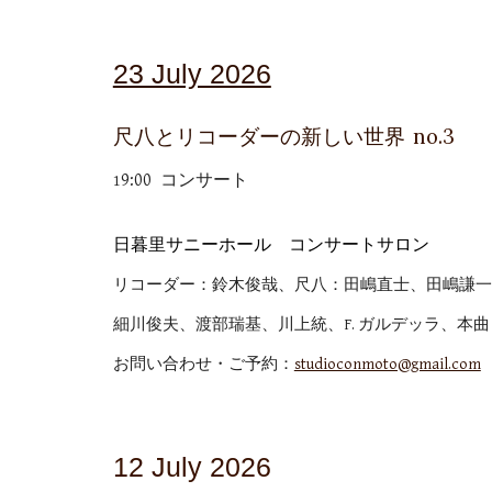
23 July 2026
no.3
尺八とリコーダーの新しい世界
9:00 コンサート
1
日暮里サニーホール コンサートサロン
リコーダー：鈴木俊哉、尺八：田嶋直士、田嶋謙一
細川俊夫、渡部瑞基、川上統、F. ガルデッラ、本曲
お問い合わせ・ご予約：
studioconmoto@gmail.com
0
1
2
Ju
ly
2026