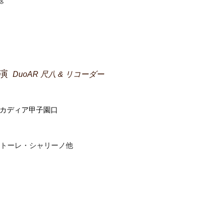
ng
演
DuoAR
尺八 & リコーダー
アルカディア甲子園口
トーレ・シャリーノ他