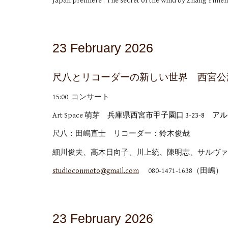
Japan premiere : The secret of the wind by Zhang Yime
23
February 2026
尺八とリコーダーの新しい世界 西宮公
1
5
:00 コンサート
Art Space 萌芽
兵庫県西宮市甲子園口 3-23-8 
尺八：田嶋直士 リコーダー：鈴木俊哉
細川俊夫、高木日向子、川上統、
陳明志、
サルヴァ
studioconmoto@gmail.com
080-1471-1638（田嶋）
23 February 2026