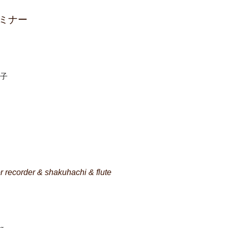
ルセミナー
裕子
r recorder & shakuhachi & flute