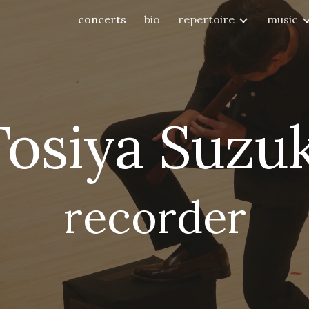
concerts
bio
repertoire
music
ip to main content
Skip to navigat
Tosiya Suzuk
recorder